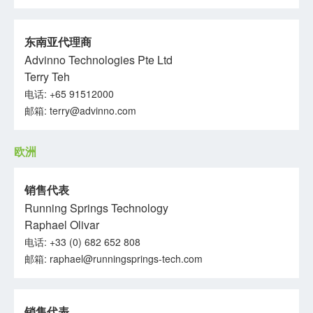
东南亚代理商
Advinno Technologies Pte Ltd
Terry Teh
电话: +65 91512000
邮箱: terry@advinno.com
欧洲
销售代表
Running Springs Technology
Raphael Olivar
电话: +33 (0) 682 652 808
邮箱:
raphael@runningsprings-tech.com
销售代表